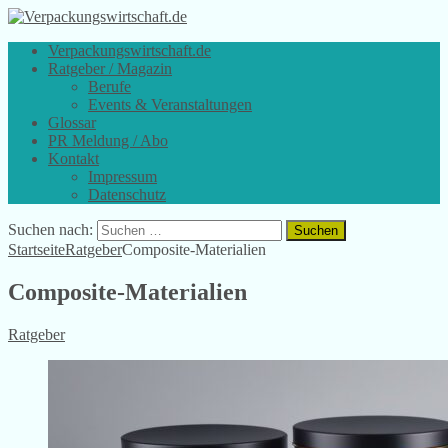
Verpackungswirtschaft.de
Ratgeber / Magazin
Berufe
Events & Veranstaltungen
Glossar
PR Meldung / Abo
Kontakt
Impressum
Datenschutz
Suchen nach:
Startseite
Ratgeber
Composite-Materialien
Composite-Materialien
Ratgeber