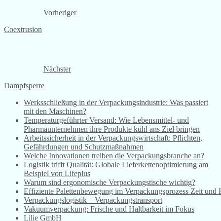
Vorheriger
Coextrusion
Nächster
Dampfsperre
Werksschließung in der Verpackungsindustrie: Was passiert
mit den Maschinen?
Temperaturgeführter Versand: Wie Lebensmittel- und
Pharmaunternehmen ihre Produkte kühl ans Ziel bringen
Arbeitssicherheit in der Verpackungswirtschaft: Pflichten,
Gefährdungen und Schutzmaßnahmen
Welche Innovationen treiben die Verpackungsbranche an?
Logistik trifft Qualität: Globale Lieferkettenoptimierung am
Beispiel von Lifeplus
Warum sind ergonomische Verpackungstische wichtig?
Effiziente Palettenbewegung im Verpackungsprozess Zeit und 
Verpackungslogistik – Verpackungstransport
Vakuumverpackung: Frische und Haltbarkeit im Fokus
Lilie GmbH