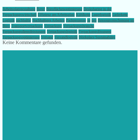
Arbeitsplatzgestaltung
Beruf
Büroflächenoptimierung
Desksharing in der
Verpackungswirtschaft
Effizienz am Arbeitsplatz
Kühlkette
Lagerlogistik
Lieferkette
Logistik
nachhaltig
Nachhaltiges Arbeiten
Packprozesse
pr
pro
Ressourcenschonung im
Büro
Transportverpackung
Verpackung
Verpackungsbranche
Verpackungsdienstleistungen
Verpackungslogistik
Verpackungslösungen
Verpackungsoptimierung
Versand
Versandlogistik
Workplace Sustainability
Keine Kommentare gefunden.