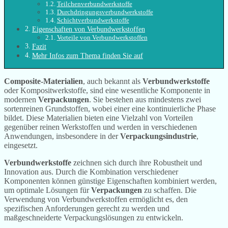
Teilchenverbundwerkstoffe
Durchdringungsverbundwerkstoffe
Schichtverbundwerkstoffe
Eigenschaften von Verbundwerkstoffen
Vorteile von Verbundwerkstoffen
Fazit
Mehr Infos zum Thema finden Sie auf
Composite-Materialien
, auch bekannt als
Verbundwerkstoffe
oder Kompositwerkstoffe, sind eine wesentliche Komponente in
modernen
Verpackungen
. Sie bestehen aus mindestens zwei
sortenreinen Grundstoffen, wobei einer eine kontinuierliche Phase
bildet. Diese Materialien bieten eine Vielzahl von Vorteilen
gegenüber reinen Werkstoffen und werden in verschiedenen
Anwendungen, insbesondere in der
Verpackungsindustrie
,
eingesetzt.
Verbundwerkstoffe
zeichnen sich durch ihre Robustheit und
Innovation aus. Durch die Kombination verschiedener
Komponenten können günstige Eigenschaften kombiniert werden,
um optimale Lösungen für
Verpackungen
zu schaffen. Die
Verwendung von Verbundwerkstoffen ermöglicht es, den
spezifischen Anforderungen gerecht zu werden und
maßgeschneiderte Verpackungslösungen zu entwickeln.