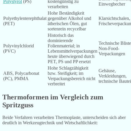
Polystyrol
(PS)
kostengünstig zu
Einwegbecher
verarbeiten
Hohe Beständigkeit
Polyethylenterephthalat
gegenüber Alkohol und
Klarsichtschalen,
(PET)
ätherischen Ölen, gut
Frischeverpacku
sortenrein recycelbar
Historisch das
dominierende
Technische Bliste
Polyvinylchlorid
Folienmaterial; in
Non-Food-
(PVC)
Lebensmittelverpackungen
Verpackungen
heute überwiegend durch
PET, PS und PP ersetzt
Hohe Schlagzähigkeit
Gehäuse,
ABS, Polycarbonat
bzw. Steifigkeit; im
Verkleidungen,
(PC), PMMA
Verpackungsbereich nicht
technische Bautei
verbreitet
Thermoformen im Vergleich zum
Spritzguss
Beide Verfahren verarbeiten Thermoplaste, unterscheiden sich aber
deutlich in Werkzeugtechnik und Wirtschaftlichkeit: