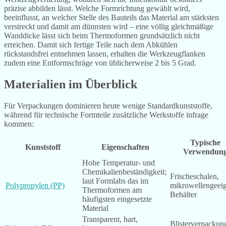
präzise abbilden lässt. Welche Formrichtung gewählt wird,
beeinflusst, an welcher Stelle des Bauteils das Material am stärksten
verstreckt und damit am dünnsten wird – eine völlig gleichmäßige
Wanddicke lässt sich beim Thermoformen grundsätzlich nicht
erreichen. Damit sich fertige Teile nach dem Abkühlen
rückstandsfrei entnehmen lassen, erhalten die Werkzeugflanken
zudem eine Entformschräge von üblicherweise 2 bis 5 Grad.
Materialien im Überblick
Für Verpackungen dominieren heute wenige Standardkunststoffe,
während für technische Formteile zusätzliche Werkstoffe infrage
kommen:
Typische
Kunststoff
Eigenschaften
Verwendun
Hohe Temperatur- und
Chemikalienbeständigkeit;
Frischeschalen,
laut Formlabs das im
Polypropylen (PP)
mikrowellengeei
Thermoformen am
Behälter
häufigsten eingesetzte
Material
Transparent, hart,
Blisterverpackun