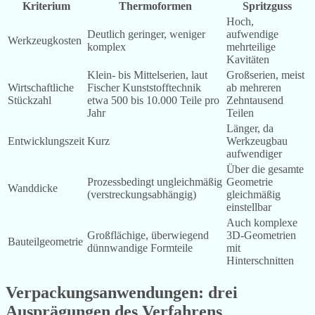
Kriterium
Thermoformen
Spritzguss
Hoch,
Deutlich geringer, weniger
aufwendige
Werkzeugkosten
komplex
mehrteilige
Kavitäten
Klein- bis Mittelserien, laut
Großserien, meist
Wirtschaftliche
Fischer Kunststofftechnik
ab mehreren
Stückzahl
etwa 500 bis 10.000 Teile pro
Zehntausend
Jahr
Teilen
Länger, da
Entwicklungszeit
Kurz
Werkzeugbau
aufwendiger
Über die gesamte
Prozessbedingt ungleichmäßig
Geometrie
Wanddicke
(verstreckungsabhängig)
gleichmäßig
einstellbar
Auch komplexe
Großflächige, überwiegend
3D-Geometrien
Bauteilgeometrie
dünnwandige Formteile
mit
Hinterschnitten
Verpackungsanwendungen: drei
Ausprägungen des Verfahrens