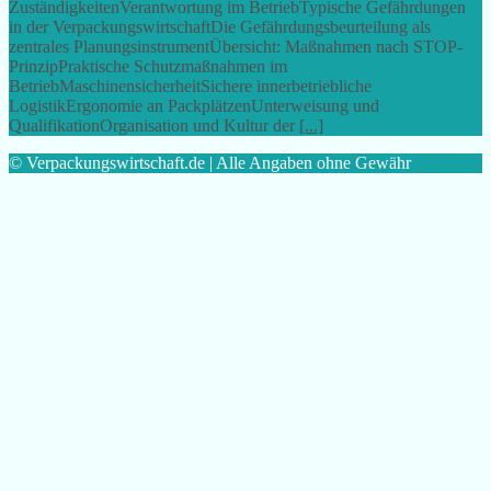
ZuständigkeitenVerantwortung im BetriebTypische Gefährdungen
in der VerpackungswirtschaftDie Gefährdungsbeurteilung als
zentrales PlanungsinstrumentÜbersicht: Maßnahmen nach STOP-
PrinzipPraktische Schutzmaßnahmen im
BetriebMaschinensicherheitSichere innerbetriebliche
LogistikErgonomie an PackplätzenUnterweisung und
QualifikationOrganisation und Kultur der
[...]
© Verpackungswirtschaft.de | Alle Angaben ohne Gewähr