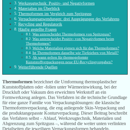
Werkzeugtechnik: Positiv- und Negativformen
Materialien im Überblick
Thermoformen im Vergleich zum Spritzguss
Verpackungsanwendungen: drei Ausprägungen des Verfahrens
Recycling und Regulatorik
Häufig gestellte Fragen
Was unterscheidet Thermoformen von Spritzguss?
Was unterscheidet Positiv- von Negativformen beim
Thermoformen?
Welche Materialien eignen sich für das Thermoformen?
Ist Thermoformen dasselbe wie Tiefziehen von Metall?
Ab wann gelten für thermogeformte
Kunststoffverpackungen neue EU-Recyclingvorgaben?
Weiterführende Quellen
Thermoformen
bezeichnet die Umformung thermoplastischer
Kunststoffplatten oder -folien unter Wärmeeinwirkung, bei der
Druckluft oder Vakuum den erweichten Werkstoff an ein
Formwerkzeug anlegen. Das Verfahren ist die technische Grundlage
für eine ganze Familie von Verpackungslösungen: die klassische
Thermoformverpackung, die eng anliegende Skin-Verpackung und
die produktangepasste Konturverpackung. Dieser Beitrag beschreibt
das Verfahren selbst – Ablauf, Werkzeugtechnik, Materialien und
Abgrenzung zum Spritzguss –, während die weiter unten verlinkten
Detailseiten die jeweiligen Verpackungsformen behandeln.