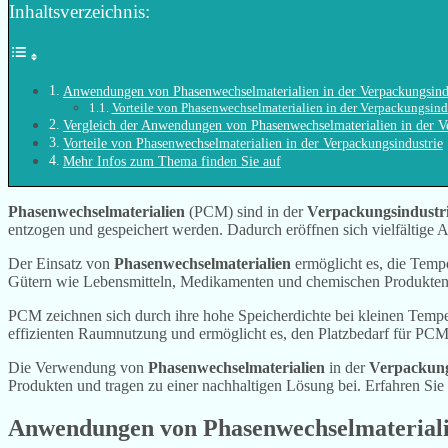
Inhaltsverzeichnis:
Anwendungen von Phasenwechselmaterialien in der Verpackungsind
Vorteile von Phasenwechselmaterialien in der Verpackungsindu
Vergleich der Anwendungen von Phasenwechselmaterialien in der V
Vorteile von Phasenwechselmaterialien in der Verpackungsindustrie
Mehr Infos zum Thema finden Sie auf
Phasenwechselmaterialien
(PCM) sind in der
Verpackungsindustr
entzogen und gespeichert werden. Dadurch eröffnen sich vielfältige
Der Einsatz von
Phasenwechselmaterialien
ermöglicht es, die Tempe
Gütern wie Lebensmitteln, Medikamenten und chemischen Produkten i
PCM zeichnen sich durch ihre hohe Speicherdichte bei kleinen Tempe
effizienten Raumnutzung und ermöglicht es, den Platzbedarf für PCM
Die Verwendung von
Phasenwechselmaterialien
in der
Verpackung
Produkten und tragen zu einer nachhaltigen Lösung bei. Erfahren Sie
Anwendungen von Phasenwechselmaterialie