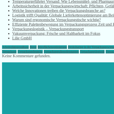
Temperaturgeführter Versand: Wie Lebensmittel- und Pharmaun
Arbeitssicherheit in der Verpackungswirtschaft: Pflichten, 
Welche Innovationen treiben die Verpackungsbranche an?
Logistik trifft Qualität: Globale Lieferkettenoptimierung am Be
Warum sind ergonomische Verpackungstische wichtig?
Effiziente Palettenbewegung im Verpackungsprozess Zeit und 
Verpackungslogistik – Verpackungstransport
Vakuumverpackung: Frische und Haltbarkeit im Fokus
Lilie GmbH
Arbeitsplatzgestaltung
Beruf
Büroflächenoptimierung
Desksharing in der Verpackungswirts
Verpackung
Verpackungsbranche
Verpackungsdienstleistungen
Verpackungslogistik
Verpa
Keine Kommentare gefunden.