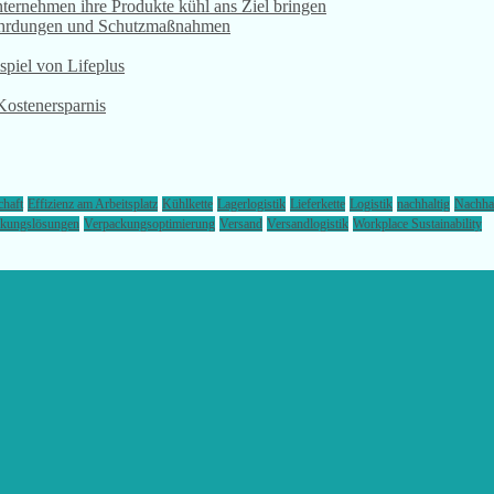
ternehmen ihre Produkte kühl ans Ziel bringen
Gefährdungen und Schutzmaßnahmen
ispiel von Lifeplus
Kostenersparnis
chaft
Effizienz am Arbeitsplatz
Kühlkette
Lagerlogistik
Lieferkette
Logistik
nachhaltig
Nachhal
ckungslösungen
Verpackungsoptimierung
Versand
Versandlogistik
Workplace Sustainability